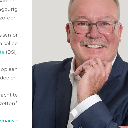
 van een
ngdurig
zorgen.
s senior
 solide
te
(DSI).
e op een
doelen.
racht te
zetten.”
emans –