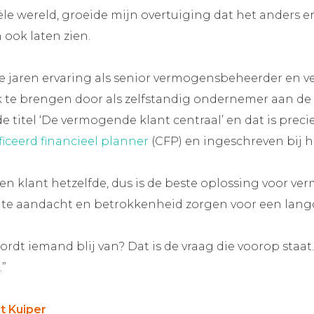
ële wereld, groeide mijn overtuiging dat het anders en
 ook laten zien.
e jaren ervaring als senior vermogensbeheerder en v
k te brengen door als zelfstandig ondernemer aan de s
e titel ‘De vermogende klant centraal’ en dat is prec
ficeerd financieel planner
(CFP) en ingeschreven bij 
een klant hetzelfde, dus is de beste oplossing voor
te aandacht en betrokkenheid zorgen voor een langd
rdt iemand blij van? Dat is de vraag die voorop staat. 
.”
t Kuiper