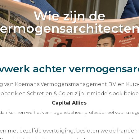
Wie zijn de
vermogensarchitecten
werk achter vermogensar
ng van Koemans Vermogensmanagement B.V. en Kui
obank en Schretlen & Co en zijn inmiddels ook beiden
Capital Allies
.
 dan kunnen we het vermogensbeheer professioneel voor u regelen
 en met dezelfde overtuiging, besloten we de handen