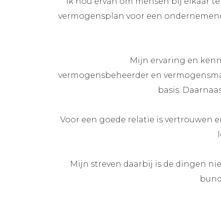
“Ik hou ervan om mensen bij elkaar t
vermogensplan voor een ondernemende 
Mijn ervaring en kenni
vermogensbeheerder en vermogensmana
basis. Daarnaa
Voor een goede relatie is vertrouwen 
Mijn streven daarbij is de dingen ni
bunde