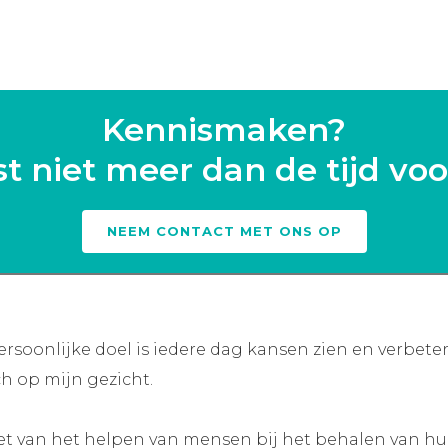
Kennismaken?
 niet meer dan de tijd voo
NEEM CONTACT MET ONS OP
ersoonlijke doel is iedere dag kansen zien en verbete
h op mijn gezicht.
et van het helpen van mensen bij het behalen van hu