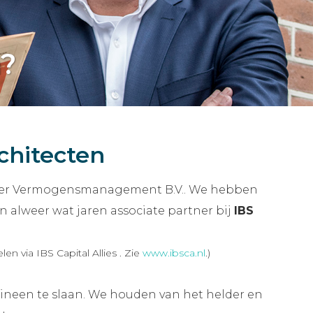
?
chitecten
per Vermogensmanagement B.V.. We hebben
 alweer wat jaren associate partner bij
IBS
 via IBS Capital Allies . Zie
www.ibsca.nl
.)
 ineen te slaan. We houden van het helder en