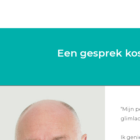
Een gesprek kost
“Mijn p
glimlac
Ik geni