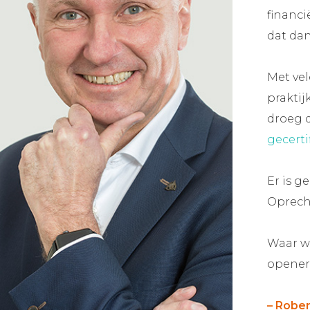
financi
dat dan
Met vel
praktij
droeg d
gecerti
Er is g
Oprech
Waar wo
opener
– Rober