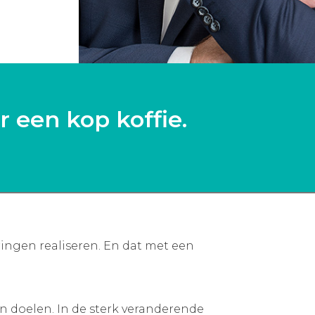
r een kop koffie.
ringen realiseren. En dat met een
n doelen. In de sterk veranderende