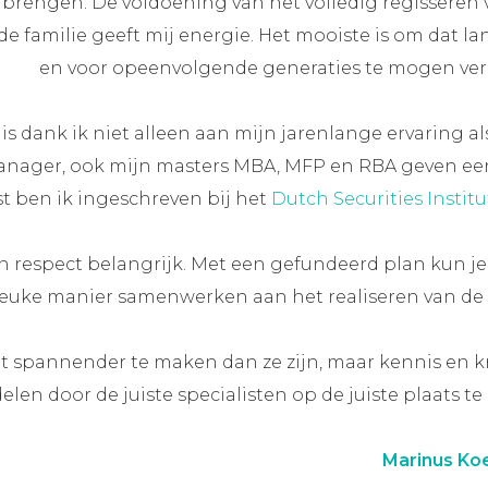
e brengen. De voldoening van het volledig regisseren
familie geeft mij energie. Het mooiste is om dat la
en voor opeenvolgende generaties te mogen ver
s dank ik niet alleen aan mijn jarenlange ervaring al
ger, ook mijn masters MBA, MFP en RBA geven een
st ben ik ingeschreven bij het
Dutch Securities Institu
en respect belangrijk. Met een gefundeerd plan kun j
leuke manier samenwerken aan het realiseren van de 
et spannender te maken dan ze zijn, maar kennis en k
len door de juiste specialisten op de juiste plaats te 
Marinus Ko