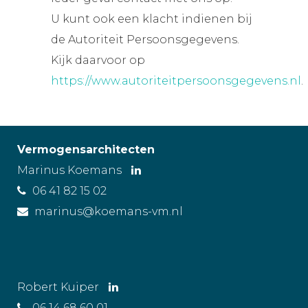
U kunt ook een klacht indienen bij
de Autoriteit Persoonsgegevens.
Kijk daarvoor op
https://www.autoriteitpersoonsgegevens.nl
.
Vermogensarchitecten
Marinus Koemans
06 41 82 15 02
marinus@koemans-vm.nl
Robert Kuiper
06 14 68 60 01